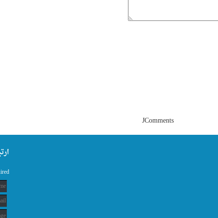
JComments
ارت
uired