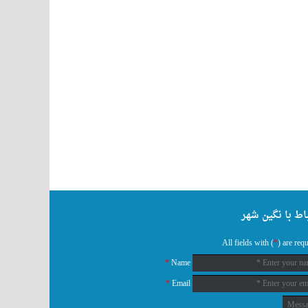
باط با نگین شهر
All fields with (
*
) are req
*
Name
*
Email